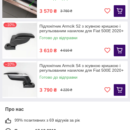
3 570
₴
3 760 ₴
–10%
Підлокітник Armcik S2 з зсувною кришкою і
регульованим нахилом для Fiat 500E 2020+
Готово до відправки
3 610
₴
4 010 ₴
–10%
Підлокітник Armcik S4 з зсувною кришкою і
регульованим нахилом для Fiat 500E 2020+
Готово до відправки
3 790
₴
4 220 ₴
Про нас
99% позитивних з 69 відгуків за рік