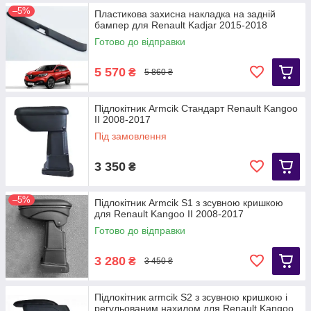
–5%
Пластикова захисна накладка на задній
бампер для Renault Kadjar 2015-2018
Готово до відправки
5 570
₴
5 860 ₴
Підлокітник Armcik Стандарт Renault Kangoo
II 2008-2017
Під замовлення
3 350
₴
–5%
Підлокітник Armcik S1 з зсувною кришкою
для Renault Kangoo II 2008-2017
Готово до відправки
3 280
₴
3 450 ₴
Підлокітник armcik S2 з зсувною кришкою і
регульованим нахилом для Renault Kangoo