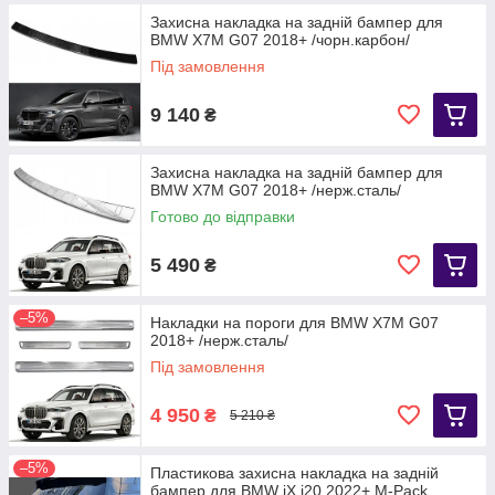
Захисна накладка на задній бампер для
BMW X7M G07 2018+ /чорн.карбон/
Під замовлення
9 140
₴
Захисна накладка на задній бампер для
BMW X7M G07 2018+ /нерж.сталь/
Готово до відправки
5 490
₴
–5%
Накладки на пороги для BMW X7M G07
2018+ /нерж.сталь/
Під замовлення
4 950
₴
5 210 ₴
–5%
Пластикова захисна накладка на задній
бампер для BMW iX i20 2022+ M-Pack