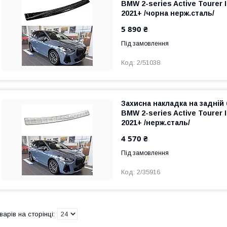
BMW 2-series Active Tourer I
2021+ /чорна нерж.сталь/
5 890 ₴
Під замовлення
2/51038
Захисна накладка на задній
BMW 2-series Active Tourer I
2021+ /нерж.сталь/
4 570 ₴
Під замовлення
2/35916