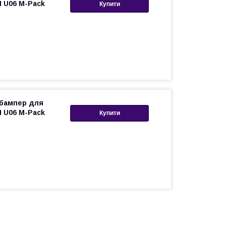
I U06 M-Pack
Купити
 бампер для
I U06 M-Pack
Купити