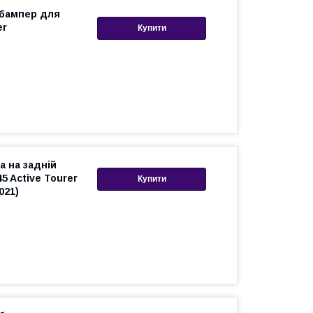
 бампер для
er
Купити
а на задній
5 Active Tourer
Купити
021)