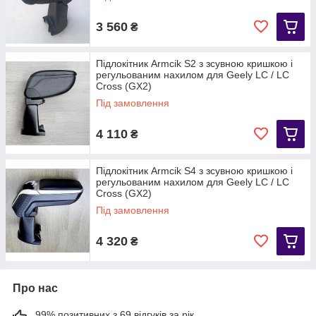
3 560
₴
Підлокітник Armcik S2 з зсувною кришкою і
регульованим нахилом для Geely LC / LC
Cross (GX2)
Під замовлення
4 110
₴
Підлокітник Armcik S4 з зсувною кришкою і
регульованим нахилом для Geely LC / LC
Cross (GX2)
Під замовлення
4 320
₴
Про нас
99% позитивних з 69 відгуків за рік