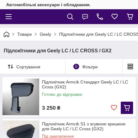
Автомобільні аксесуари і обладнання.
Товари
Geely
ПІдлокІтники для Geely LC / LC CROSS
ПІдлокІтники для Geely LC / LC CROSS / GX2
Сортування
0
Фільтри
Підлокітник Armcik Стандарт Geely LC / LC
Cross (GX2)
Готово до відправки
3 250
₴
Підлокітник Armcik S1 з зсувною кришкою
для Geely LC / LC Cross (GX2)
Під замовлення