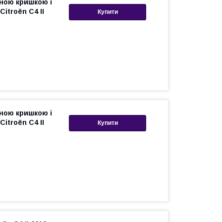
вною кришкою і
itroën C4 II
Купити
вною кришкою і
itroën C4 II
Купити