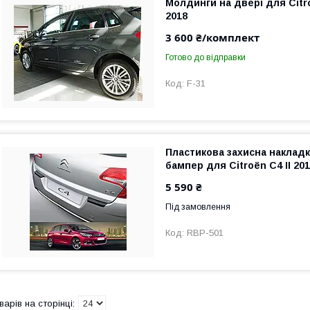
Молдинги на двері для Citro
2018
3 600 ₴/комплект
Готово до відправки
F-31
Пластикова захисна накладк
бампер для Citroën C4 II 20
5 590 ₴
Під замовлення
RBP-501