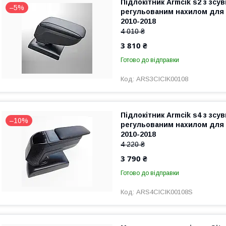
Підлокітник Armcik s2 з зсу
–5%
регульованим нахилом для C
2010-2018
4 010 ₴
3 810 ₴
Готово до відправки
ARS3CICIK00108
Підлокітник Armcik s4 з зсу
–10%
регульованим нахилом для C
2010-2018
4 220 ₴
3 790 ₴
Готово до відправки
ARS4CICIK00108S