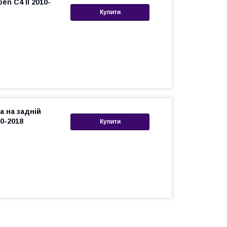
ën C4 II 2010-
Купити
а на задній
10-2018
Купити