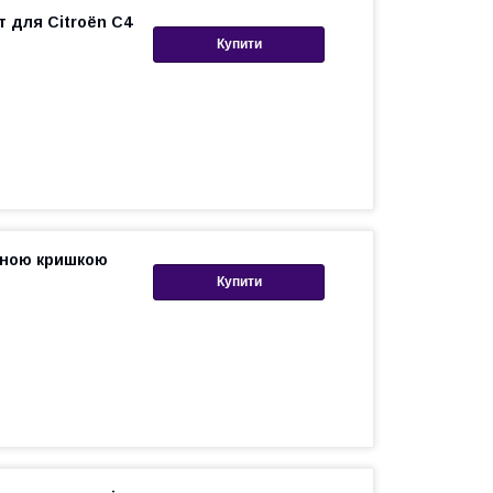
т для Citroën C4
Купити
увною кришкою
Купити