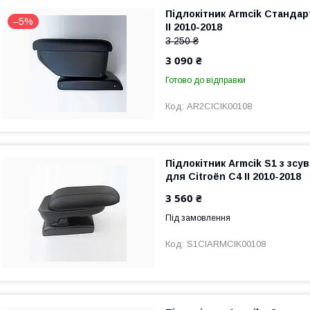
Підлокітник Armcik Стандар
–5%
II 2010-2018
3 250 ₴
3 090 ₴
Готово до відправки
AR2CICIK00108
Підлокітник Armcik S1 з зс
для Citroën C4 II 2010-2018
3 560 ₴
Під замовлення
S1CIARMCIK00108