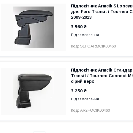
Підлокітник Armcik S1 з зс
для Ford Transit / Tourneo 
2009-2013
3 560 ₴
Під замовлення
S1FOARMCIK00460
Підлокітник Armcik Стандар
Transit / Tourneo Connect M
сірий верх
3 250 ₴
Під замовлення
AR2FOCIK00460