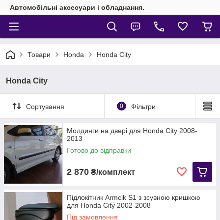
Автомобільні аксесуари і обладнання.
Товари
Honda
Honda City
Honda City
Сортування
0
Фільтри
Молдинги на двері для Honda City 2008-
2013
Готово до відправки
2 870
₴/комплект
Підлокітник Armcik S1 з зсувною кришкою
для Honda City 2002-2008
Під замовлення