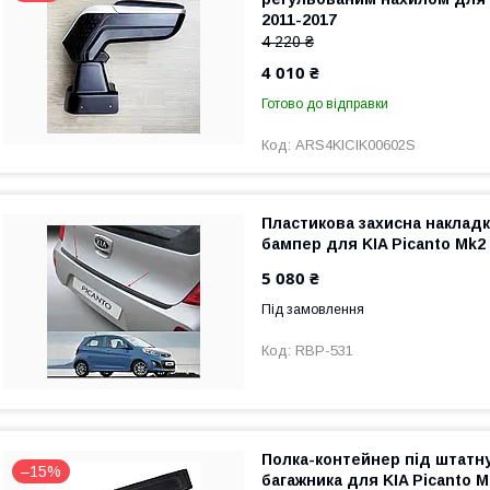
2011-2017
4 220 ₴
4 010 ₴
Готово до відправки
ARS4KICIK00602S
Пластикова захисна накладк
бампер для KIA Picanto Mk2 
5 080 ₴
Під замовлення
RBP-531
Полка-контейнер під штатн
–15%
багажника для KIA Picanto M