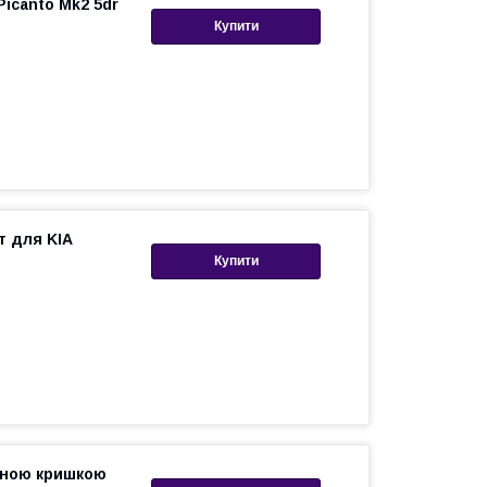
Picanto Mk2 5dr
Купити
т для KIA
Купити
увною кришкою