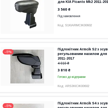
для KIA Picanto Mk2 2011-20
3 560 ₴
Під замовлення
S1KIARMCIK00602
Підлокітник Armcik S2 з зсу
–5%
регульованим нахилом для 
2011-2017
4 010 ₴
3 810 ₴
Готово до відправки
ARS3KICIK00602
Підлокітник Armcik S4 з зсу
–5%
регульованим нахилом для 