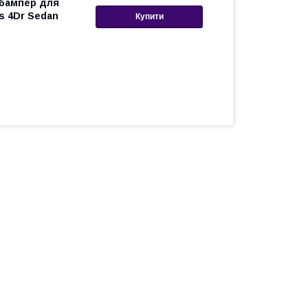
 бампер для
s 4Dr Sedan
Купити