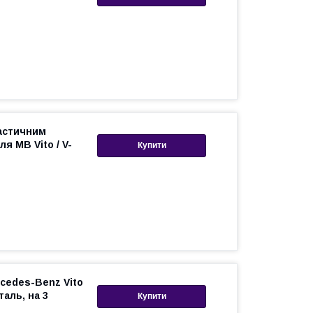
ластичним
я MB Vito / V-
Купити
cedes-Benz Vito
таль, на 3
Купити