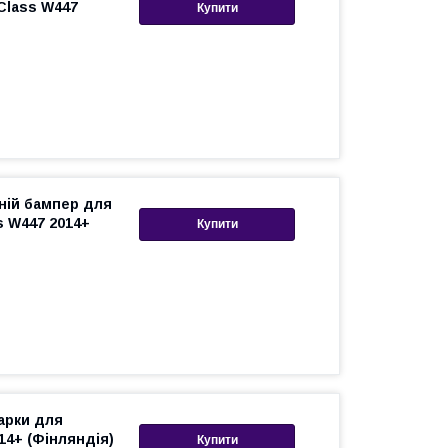
-Class W447
Купити
ній бампер для
s W447 2014+
Купити
 арки для
14+ (Фінляндія)
Купити