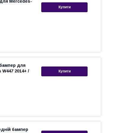
 для Mercedes-
Купити
 бампер для
s W447 2014+ /
Купити
едній бампер