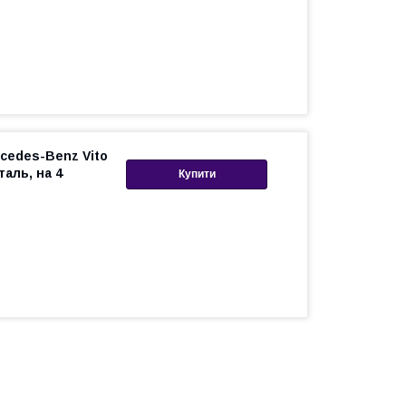
cedes-Benz Vito
таль, на 4
Купити