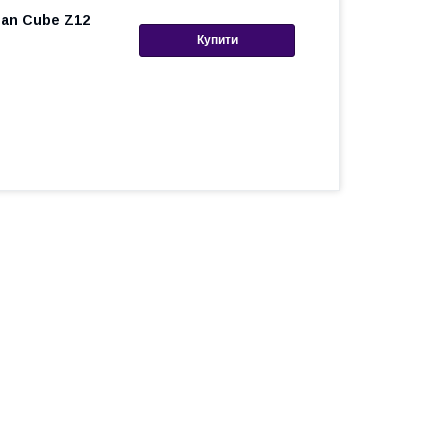
san Cube Z12
Купити