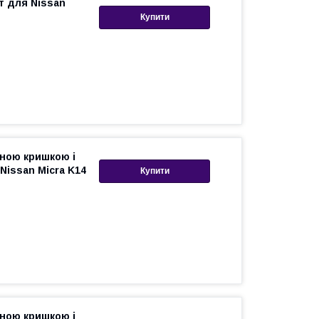
т для Nissan
Купити
вною кришкою і
Nissan Micra K14
Купити
вною кришкою і