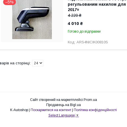
–5%
регульованим нахилом для 
2017+
4 220 ₴
4 010 ₴
Готово до відправки
ARS4NICIK00810S
Сайт створений на маркетплейсі
Prom.ua
Продавець на Bigl.ua
K-Autoshop |
Поскаржитися на контент
|
Політика конфіденційності
Select Language
▼