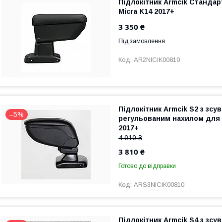
Підлокітник Armcik Стандар
Micra K14 2017+
3 350 ₴
Під замовлення
AR2NICIK00810
Підлокітник Armcik S2 з зсу
–5%
регульованим нахилом для 
2017+
4 010 ₴
3 810 ₴
Готово до відправки
ARS3NICIK00810
Підлокітник Armcik S4 з зсу