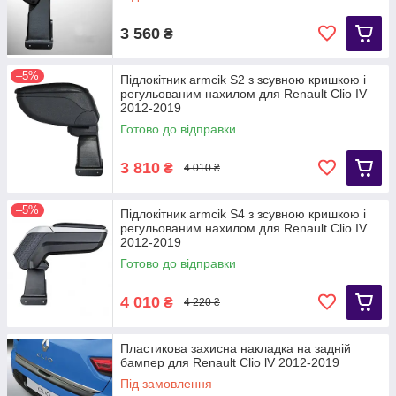
3 560
₴
–5%
Підлокітник armcik S2 з зсувною кришкою і
регульованим нахилом для Renault Clio IV
2012-2019
Готово до відправки
3 810
₴
4 010 ₴
–5%
Підлокітник armcik S4 з зсувною кришкою і
регульованим нахилом для Renault Clio IV
2012-2019
Готово до відправки
4 010
₴
4 220 ₴
Пластикова захисна накладка на задній
бампер для Renault Clio lV 2012-2019
Під замовлення