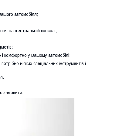
 Вашого автомобіля;
іння на центральній консолі;
метів;
но і комфортно у Вашому автомобілі;
 потрібно ніяких спеціальних інструментів і
я.
с замовити.