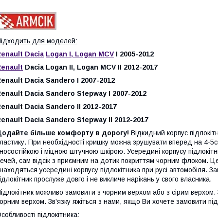
ідходить для моделей:
enault Dacia
Logan I, Logan MCV
I 2005-2012
enault
Dacia Logan II, Logan MCV II 2012-2017
enault Dacia Sandero I 2007-2012
enault Dacia Sandero Stepway I 2007-2012
enault Dacia Sandero II 2012-2017
enault Dacia Sandero Stepway II 2012-2017
Додайте більше комфорту в дорогу!
Відкидний корпус підлокітн
ластику. При необхідності кришку можна зрушувати вперед на 4-5с
носостійкою і міцною штучною шкірою. Усередині корпусу підлокітни
ечей, сам відсік з приємним на дотик покриттям чорним флоком. Це
находяться усередині корпусу підлокітника при русі автомобіля. Зав
ідлокітник прослуже довго і не викличе нарікань у свого власника.
ідлокітник можливо замовити з чорним верхом або з сірим верхом. 
орним верхом. Зв'язку яжіться з нами, якщо Ви хочете замовити під
собливості підлокітника: