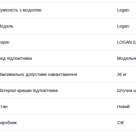
умісність з моделлю
Logan
Модель
Logan
ерія
LOGAN (L
ид підлокітника
Модельн
аксимально допустиме навантаження
30 кг
атеріал кришки підлокітника
Штучна ш
Стан
Новий
иробник
CIK