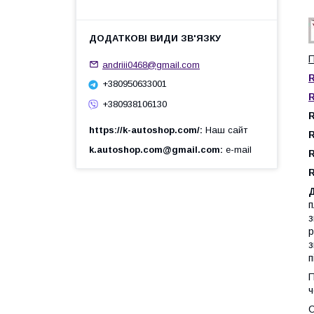
П
andriii0468@gmail.com
R
+380950633001
R
+380938106130
R
https://k-autoshop.com/
Наш сайт
R
k.autoshop.com@gmail.com
e-mail
R
R
п
з
р
з
п
П
ч
О