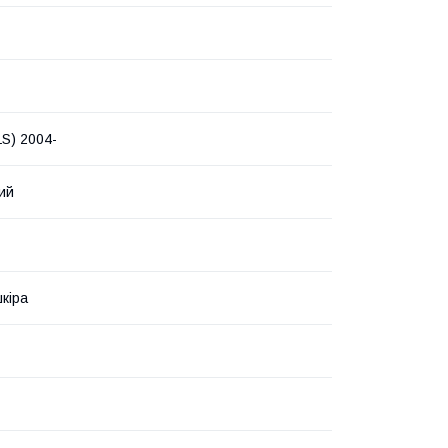
S) 2004-
ий
кіра