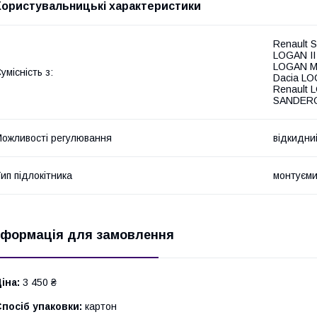
Користувальницькі характеристики
Renault 
LOGAN II
LOGAN MC
умісність з:
Dacia LO
Renault 
SANDERO 
ожливості регулювання
відкидни
ип підлокітника
монтуєми
нформація для замовлення
іна:
3 450 ₴
посіб упаковки:
картон