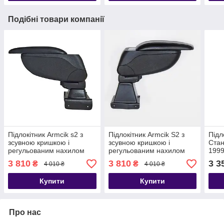
Подібні товари компанії
Підлокітник Armcik s2 з
Підлокітник Armcik S2 з
Підл
зсувною кришкою і
зсувною кришкою і
Стан
регульованим нахилом
регульованим нахилом
1999
для Skoda Octavia II A5
для Fiat Doblo 5-місць
3 810
3 810
3 3
₴
₴
4 010 ₴
4 010 ₴
2004-2012
2010-2022
Купити
Купити
Про нас