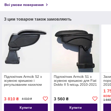
Всі умови повернення
З цим товаром також замовляють
Підлокітник Armcik S2 з
Підлокітник Armcik S1 з
Захи
зсувною кришкою і
зсувною кришкою для Fiat
поро
регульованим нахилом
Doblo II 5-місць 2010-2021
2010
для Fiat Doblo 5-місць
1 7
2010-2022
ком
3 810
3 560
₴
₴
4 010 ₴
1 840
Купити
Купити