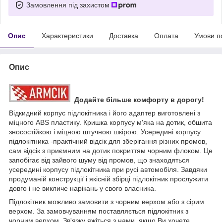
Замовлення під захистом
Опис
Характеристики
Доставка
Оплата
Умови п
Опис
Додайте більше комфорту в дорогу!
Відкидний корпус підлокітника і його адаптер виготовлені з
міцного ABS пластику. Кришка корпусу м'яка на дотик, обшита
зносостійкою і міцною штучною шкірою. Усередині корпусу
підлокітника -практічний відсік для зберігання різних промов,
сам відсік з приємним на дотик покриттям чорним флоком. Це
запобігає від зайвого шуму від промов, що знаходяться
усередині корпусу підлокітника при русі автомобіля. Завдяки
продуманій конструкції і якісній збірці підлокітник прослужити
довго і не викличе нарікань у свого власника.
Підлокітник можливо замовити з чорним верхом або з сірим
верхом. За замовчуванням поставляється підлокітник з
чорним верхом. Зв'язку яжіться з нами, якщо Ви хочете