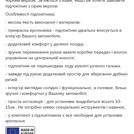
чорним верхом. Зв'яжіться з нами, якщо Ви хочете замовити
підлокітник з сірим верхом.
Особливості підлокітника:
- висока якість виконання і матеріалів;
- прекрасна ергономіка - підлокітник ідеально вписується в
інтер'єр Вашого автомобіля;
- додатковий комфорт у далекої поїздці;
- зручне перемикання рукою важіля коробки передач і кнопок
управління на центральній консолі;
- підлокітник не перешкоджає ходу рукояті ручного гальма;
- завжди під рукою додатковий простір для зберігання дрібних
речей;
- інтер'єр виглядає солідно і функціонально, а головне, більш
зручно і комфортно у Вашому автомобілі;
- проста інсталяція - для установки знадобиться всього 10-
15хв., Не потрібно ніяких спеціальних інструментів і навичок;
- у комплекті з підлокітником є все необхідне для установки
кріплення.