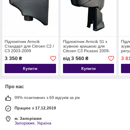
Підлокітник Armcik
Підлокітник Armcik S1 з
Підл
Стандарт для Citroen C2 /
зсувною кришкою для
зсув
C3 2003-2009
Citroen C3 Picasso 2009-
регу
2016
для 
3 350
3 560
3 8
₴
від
₴
202
Купити
Купити
Про нас
99% позитивних з 69 відгуків за рік
Працює з 17.12.2019
м. Запоріжжя
Запоріжжя, Україна