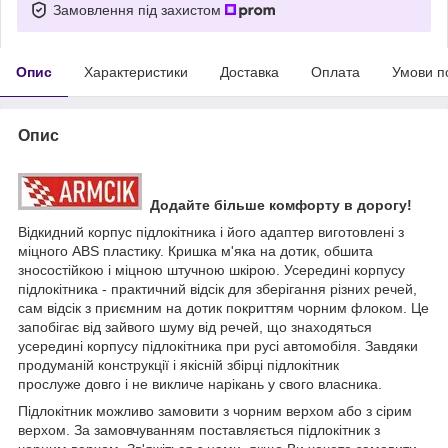
Замовлення під захистом
Опис
Характеристики
Доставка
Оплата
Умови п
Опис
Додайте більше комфорту в дорогу!
Відкидний корпус підлокітника і його адаптер виготовлені з
міцного ABS пластику. Кришка м'яка на дотик, обшита
зносостійкою і міцною штучною шкірою. Усередині корпусу
підлокітника - практичний відсік для зберігання різних речей,
сам відсік з приємним на дотик покриттям чорним флоком. Це
запобігає від зайвого шуму від речей, що знаходяться
усередині корпусу підлокітника при русі автомобіля. Завдяки
продуманій конструкції і якісній збірці підлокітник
прослуже довго і не викличе нарікань у свого власника.
Підлокітник можливо замовити з чорним верхом або з сірим
верхом. За замовчуванням поставляється підлокітник з