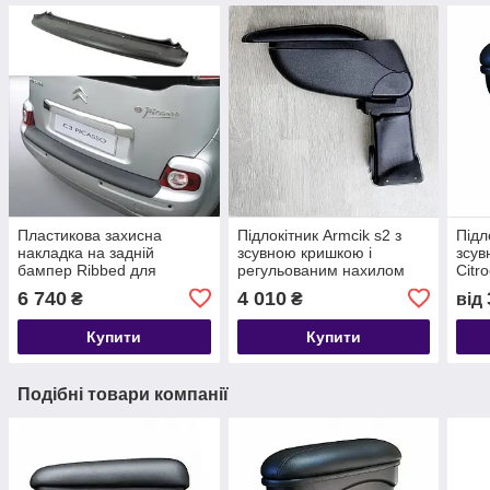
Пластикова захисна
Підлокітник Armcik s2 з
Підл
накладка на задній
зсувною кришкою і
зсув
бампер Ribbed для
регульованим нахилом
Citr
Citroen C3 Picasso 2009-
для Citroen C3 Picasso
201
6 740
4 010
₴
₴
від
2017
2009-2017
Купити
Купити
Подібні товари компанії