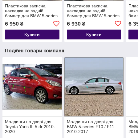
Пластикова захисна
Пластикова захисна
Плас
накладка на задній
накладка на задній
накл
бампер для BMW 5-series
бампер для BMW 5-series
бамп
E60 2003-2010
E61 Touring 2004-2010
E60 
6 950
6 930
6 3
₴
₴
Купити
Купити
Подібні товари компанії
Молдинги на двері для
Молдинги на двері для
Молд
Toyota Yaris III 5 dr 2010-
BMW 5-series F10 / F11
BMW 
2020
2010-2017
201