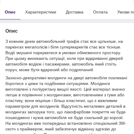
Опис
Характеристики
Доставка
Оплата
Умови п
Опис
З кожним днем автомобільний трафік стає все щільніше, на
паркінгах мегаполісів і біля супермаркетів стає все тісніше.
Водії змушені паркуватися в умовах обмеженого простору.
При цьому виникають ситуації, коли при відкриванні дверей
автомобіля водієм і пасажирами, автомобіль який стоїть
поруч, може бути вдарений або подряпаний.
Захисно-декоративні молдинги на двері автомобіля покликані
боротися з цими та подібними ситуаціями. Молдинги
виготовлені з поліуретану вищої якості. Цей матеріал значно
легше в порівнянні з молдингами, виготовленими з гуми або
пластику, вони міцніше і більш еластичні, що є важливим
параметром для молдингів. Відсутність металевих деталей в
молдингах запорука того, що лакофарбове покриття не буде
пошкоджено і кузов автомобіля не буде схильний до корозії.
На молдингах вже попередньо встановлено спеціальний 3М-
скотч з праймером, який забезпечує відмінну адгезію до