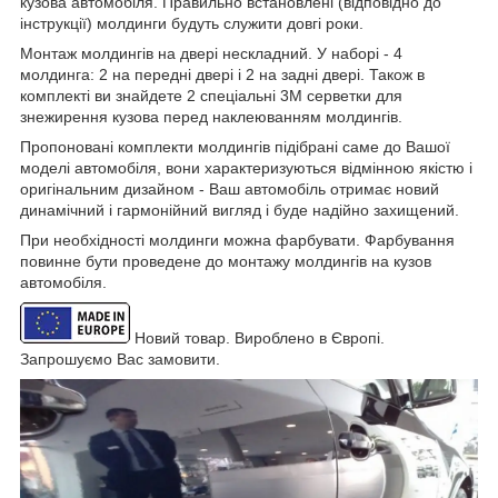
кузова автомобіля. Правильно встановлені (відповідно до
інструкції) молдинги будуть служити довгі роки.
Монтаж молдингів на двері нескладний. У наборі - 4
молдинга: 2 на передні двері і 2 на задні двері. Також в
комплекті ви знайдете 2 спеціальні 3M серветки для
знежирення кузова перед наклеюванням молдингів.
Пропоновані комплекти молдингів підібрані саме до Вашої
моделі автомобіля, вони характеризуються відмінною якістю і
оригінальним дизайном - Ваш автомобіль отримає новий
динамічний і гармонійний вигляд і буде надійно захищений.
При необхідності молдинги можна фарбувати. Фарбування
повинне бути проведене до монтажу молдингів на кузов
автомобіля.
Новий товар. Вироблено в Європі.
Запрошуємо Вас замовити.