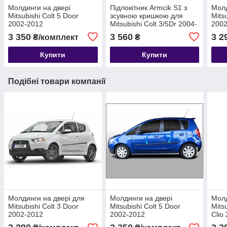
Молдинги на двері
Підлокітник Armcik S1 з
Молд
Mitsubishi Colt 5 Door
зсувною кришкою для
Mits
2002-2012
Mitsubishi Colt 3/5Dr 2004-
2002
2012
3 350
3 560
3 2
₴/комплект
₴
Купити
Купити
Подібні товари компанії
Молдинги на двері для
Молдинги на двері
Молд
Mitsubishi Colt 3 Door
Mitsubishi Colt 5 Door
Mitsu
2002-2012
2002-2012
Clio