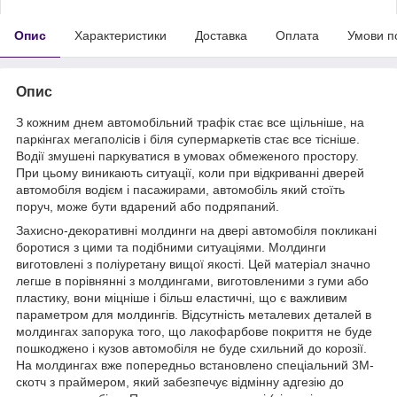
Опис
Характеристики
Доставка
Оплата
Умови п
Опис
З кожним днем автомобільний трафік стає все щільніше, на
паркінгах мегаполісів і біля супермаркетів стає все тісніше.
Водії змушені паркуватися в умовах обмеженого простору.
При цьому виникають ситуації, коли при відкриванні дверей
автомобіля водієм і пасажирами, автомобіль який стоїть
поруч, може бути вдарений або подряпаний.
Захисно-декоративні молдинги на двері автомобіля покликані
боротися з цими та подібними ситуаціями. Молдинги
виготовлені з поліуретану вищої якості. Цей матеріал значно
легше в порівнянні з молдингами, виготовленими з гуми або
пластику, вони міцніше і більш еластичні, що є важливим
параметром для молдингів. Відсутність металевих деталей в
молдингах запорука того, що лакофарбове покриття не буде
пошкоджено і кузов автомобіля не буде схильний до корозії.
На молдингах вже попередньо встановлено спеціальний 3М-
скотч з праймером, який забезпечує відмінну адгезію до