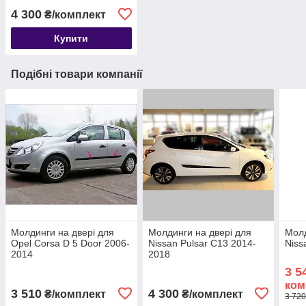
4 300
₴/комплект
Купити
Подібні товари компанії
Молдинги на двері для
Молдинги на двері для
Молд
Opel Corsa D 5 Door 2006-
Nissan Pulsar C13 2014-
Niss
2014
2018
3 5
ком
3 510
4 300
₴/комплект
₴/комплект
3 720