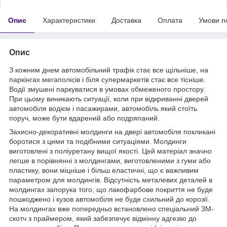
Опис
Характеристики
Доставка
Оплата
Умови п
Опис
З кожним днем автомобільний трафік стає все щільніше, на
паркінгах мегаполісів і біля супермаркетів стає все тісніше.
Водії змушені паркуватися в умовах обмеженого простору.
При цьому виникають ситуації, коли при відкриванні дверей
автомобіля водієм і пасажирами, автомобіль який стоїть
поруч, може бути вдарений або подряпаний.
Захисно-декоративні молдинги на двері автомобіля покликані
боротися з цими та подібними ситуаціями. Молдинги
виготовлені з поліуретану вищої якості. Цей матеріал значно
легше в порівнянні з молдингами, виготовленими з гуми або
пластику, вони міцніше і більш еластичні, що є важливим
параметром для молдингів. Відсутність металевих деталей в
молдингах запорука того, що лакофарбове покриття не буде
пошкоджено і кузов автомобіля не буде схильний до корозії.
На молдингах вже попередньо встановлено спеціальний 3М-
скотч з праймером, який забезпечує відмінну адгезію до