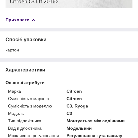
Приховати
Спосіб упаковки
картон
Характеристики
Основні атрибути
Марка
Citroen
Сумісність з маркою
Citroen
Сумісність з моделлю
C3, Ryoga
Модель
C3
Тип підлокітника
Монтується між сидіннями
Вид підлокітника
Модельний
Можливості регулювання
Регулювання кута нахилу