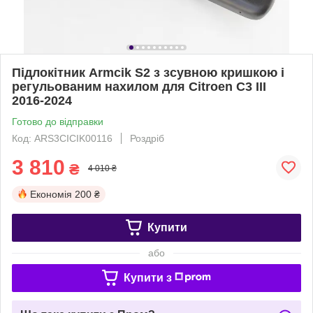
Підлокітник Armcik S2 з зсувною кришкою і
регульованим нахилом для Citroen C3 III
2016-2024
Готово до відправки
Код: ARS3CICIK00116
Роздріб
3 810
₴
4 010 ₴
Економія
200 ₴
Купити
або
Купити з