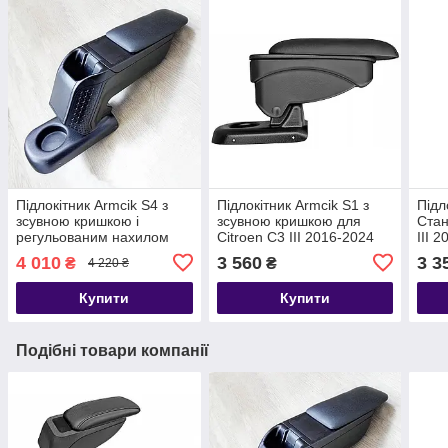
Підлокітник Armcik S4 з
Підлокітник Armcik S1 з
Підл
зсувною кришкою і
зсувною кришкою для
Стан
регульованим нахилом
Citroen C3 III 2016-2024
III 
для Citroen C3 III 2016-
4 010
3 560
3 3
₴
₴
4 220 ₴
2024
Купити
Купити
Подібні товари компанії