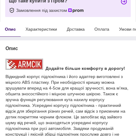
Що таке купити з Пром?
Замовлення під захистом
Опис
Характеристики
Доставка
Оплата
Умови п
Опис
Додайте більше комфорту в дорогу!
Відкидний корпус підлокітника і його адаптер виготовлені з
міцного ABS пластику. При необхідності кришку можна
зрушувати вперед на 4-5см для кращої зручності, вона м'яка,
обшита зносостійкого і міцною штучною шкірою. Також є
зручна функція регулювання кута нахилу корпусу
підлокітника. Усередині корпусу підлокітника - практичний
відсік для зберігання різних речей, сам відсік з приємним на
дотик покриттям чорним флоком. Це запобігає від зайвого
шуму від речей, що знаходяться усередині корпусу
підлокітника при русі автомобіля. Завдяки продуманій
конструкції і якісній збірці підлокітник прослуже довго і не