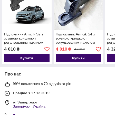
Підлокітник Armcik S2 з
Підлокітник Armcik S4 з
Підл
зсувною кришкою і
зсувною кришкою і
зсув
регульованим нахилом
регульованим нахилом
регу
для Citroen C3 IV 2024+
для Citroen C3 III 2016-
для 
4 010
4 010
4 3
₴
₴
4 220 ₴
2024
type
Купити
Купити
Про нас
99% позитивних з 70 відгуків за рік
Працює з 17.12.2019
м. Запоріжжя
Запоріжжя, Україна