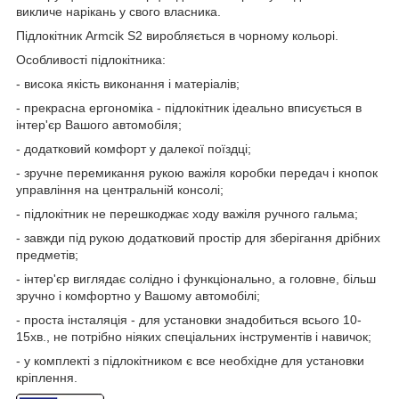
викличе нарікань у свого власника.
Підлокітник Armcik S2 виробляється в чорному кольорі.
Особливості підлокітника:
- висока якість виконання і матеріалів;
- прекрасна ергономіка - підлокітник ідеально вписується в
інтер'єр Вашого автомобіля;
- додатковий комфорт у далекої поїздці;
- зручне перемикання рукою важіля коробки передач і кнопок
управління на центральній консолі;
- підлокітник не перешкоджає ходу важіля ручного гальма;
- завжди під рукою додатковий простір для зберігання дрібних
предметів;
- інтер'єр виглядає солідно і функціонально, а головне, більш
зручно і комфортно у Вашому автомобілі;
- проста інсталяція - для установки знадобиться всього 10-
15хв., не потрібно ніяких спеціальних інструментів і навичок;
- у комплекті з підлокітником є все необхідне для установки
кріплення.