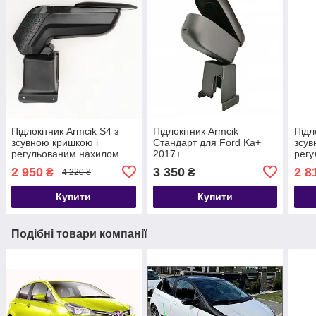
Підлокітник Armcik S4 з
Підлокітник Armcik
Підл
зсувною кришкою і
Стандарт для Ford Ka+
зсув
регульованим нахилом
2017+
регу
для Ford Ka+ 2017+
для 
2 950
3 350
2 8
₴
₴
4 220 ₴
Купити
Купити
Подібні товари компанії