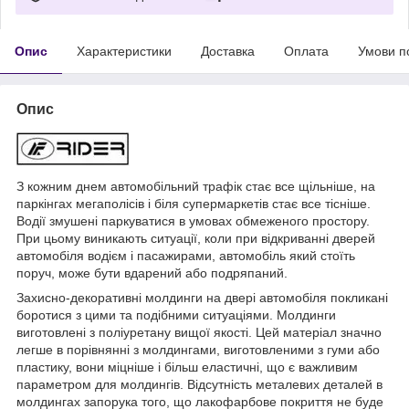
Опис
Характеристики
Доставка
Оплата
Умови п
Опис
З кожним днем автомобільний трафік стає все щільніше, на
паркінгах мегаполісів і біля супермаркетів стає все тісніше.
Водії змушені паркуватися в умовах обмеженого простору.
При цьому виникають ситуації, коли при відкриванні дверей
автомобіля водієм і пасажирами, автомобіль який стоїть
поруч, може бути вдарений або подряпаний.
Захисно-декоративні молдинги на двері автомобіля покликані
боротися з цими та подібними ситуаціями. Молдинги
виготовлені з поліуретану вищої якості. Цей матеріал значно
легше в порівнянні з молдингами, виготовленими з гуми або
пластику, вони міцніше і більш еластичні, що є важливим
параметром для молдингів. Відсутність металевих деталей в
молдингах запорука того, що лакофарбове покриття не буде