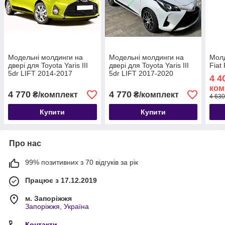
Модельні молдинги на
Модельні молдинги на
Молд
двері для Toyota Yaris III
двері для Toyota Yaris III
Fiat
5dr LIFT 2014-2017
5dr LIFT 2017-2020
4 4
ком
4 770
4 770
₴/комплект
₴/комплект
4 630
Купити
Купити
Про нас
99% позитивних з 70 відгуків за рік
Працює з 17.12.2019
м. Запоріжжя
Запоріжжя, Україна
Контакти