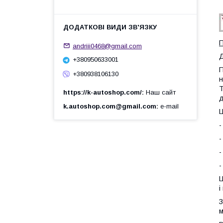
П
andriii0468@gmail.com
Д
+380950633001
П
+380938106130
н
Т
https://k-autoshop.com/
Наш сайт
д
k.autoshop.com@gmail.com
e-mail
Ц
-
-
-
-
Ц
і
З
м