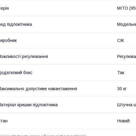
ерія
MITO (95
ид підлокітника
Модельн
иробник
CIK
ожливості регулювання
Регулюва
одатковий бокс
Так
аксимально допустиме навантаження
30 кг
атеріал кришки підлокітника
Штучна ш
Стан
Новий