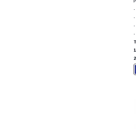
Р
-
-
-
-
Т
1
2