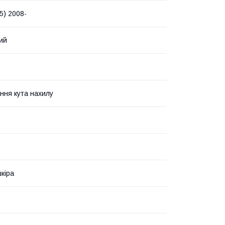
5) 2008-
ий
ння кута нахилу
кіра