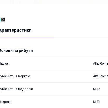
арактеристики
Основні атрибути
Марка
Alfa Rom
умісність з маркою
Alfa Rom
умісність з моделлю
MiTo
Модель
MiTo