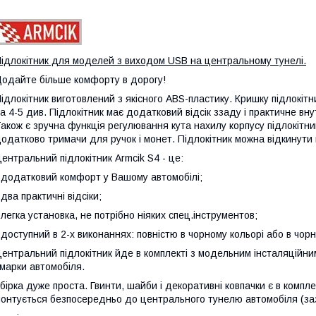
ідлокітник для моделей з виходом USB на центральному тунелі.
одайте більше комфорту в дорогу!
ідлокітник виготовлений з якісного ABS-пластику. Кришку підлокіт
а 4-5 див. Підлокітник має додатковий відсік ззаду і практичне вн
акож є зручна функція регулювання кута нахилу корпусу підлокітни
одатково тримачи для ручок і монет. Підлокітник можна відкинути в
ентральний підлокітник Armcik S4 - це:
 додатковий комфорт у Вашому автомобілі;
 два практичні відсіки;
 легка установка, не потрібно ніяких спец.інструментов;
 доступний в 2-х виконаннях: повністю в чорному кольорі або в чор
ентральний підлокітник йде в комплекті з модельним інсталяційни
 марки автомобіля.
бірка дуже проста. Гвинти, шайби і декоративні ковпачки є в компл
онтується безпосередньо до центрального тунелю автомобіля (заз