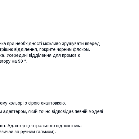
ника при необхідності можливо зрушувати вперед
утрішнє відділення, покрите чорним флоком.
ка. Усередині відділення для промов є
гору на 90 °.
ному кольорі з сірою окантовкою.
м адаптером, який точно відповідає певній моделі
екті. Адаптер центрального підлокітника
вичай за ручним гальмом).