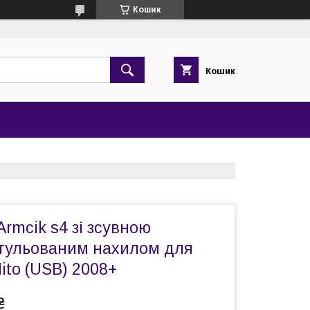
Кошик
Кошик
Armcik s4 зі зсувною
егульованим нахилом для
ito (USB) 2008+
₴