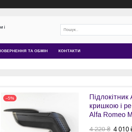
и і
ПОВЕРНЕННЯ ТА ОБМІН
КОНТАКТИ
Підлокітник 
–5%
кришкою і р
Alfa Romeo M
4 010 
4 220 ₴