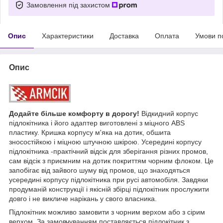
Замовлення під захистом
Опис
Характеристики
Доставка
Оплата
Умови п
Опис
Додайте більше комфорту в дорогу!
Відкидний корпус
підлокітника і його адаптер виготовлені з міцного ABS
пластику. Кришка корпусу м'яка на дотик, обшита
зносостійкою і міцною штучною шкірою. Усередині корпусу
підлокітника -практічний відсік для зберігання різних промов,
сам відсік з приємним на дотик покриттям чорним флоком. Це
запобігає від зайвого шуму від промов, що знаходяться
усередині корпусу підлокітника при русі автомобіля. Завдяки
продуманій конструкції і якісній збірці підлокітник прослужити
довго і не викличе нарікань у свого власника.
Підлокітник можливо замовити з чорним верхом або з сірим
верхом. За замовчуванням поставляється підлокітник з