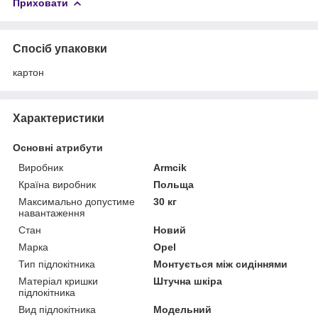
Приховати
Спосіб упаковки
картон
Характеристики
Основні атрибути
Виробник
Armcik
Країна виробник
Польща
Максимально допустиме
30 кг
навантаження
Стан
Новий
Марка
Opel
Тип підлокітника
Монтується між сидіннями
Матеріал кришки
Штучна шкіра
підлокітника
Вид підлокітника
Модельний