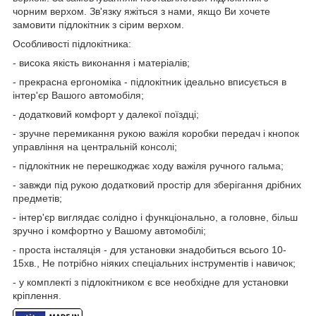
чорним верхом. Зв'язку яжіться з нами, якщо Ви хочете
замовити підлокітник з сірим верхом.
Особливості підлокітника:
- висока якість виконання і матеріалів;
- прекрасна ергономіка - підлокітник ідеально вписується в
інтер'єр Вашого автомобіля;
- додатковий комфорт у далекої поїздці;
- зручне перемикання рукою важіля коробки передач і кнопок
управління на центральній консолі;
- підлокітник не перешкоджає ходу важіля ручного гальма;
- завжди під рукою додатковий простір для зберігання дрібних
предметів;
- інтер'єр виглядає солідно і функціонально, а головне, більш
зручно і комфортно у Вашому автомобілі;
- проста інсталяція - для установки знадобиться всього 10-
15хв., Не потрібно ніяких спеціальних інструментів і навичок;
- у комплекті з підлокітником є все необхідне для установки
кріплення.