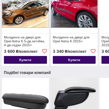
Молдинги на двері для
Молдинги на двері для
Молд
Opel Astra K 5-дв.хетчбек,
Opel Astra K 2015+
Opel
4-дв.седан 2015+
201
3 600
3 340
3 6
₴/комплект
₴/комплект
Купити
Купити
Подібні товари компанії