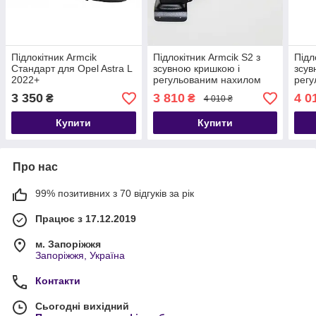
Підлокітник Armcik
Підлокітник Armcik S2 з
Підл
Стандарт для Opel Astra L
зсувною кришкою і
зсув
2022+
регульованим нахилом
регу
для Opel Astra G 1998-
для 
3 350
3 810
4 0
₴
₴
4 010 ₴
2009
Купити
Купити
Про нас
99% позитивних з 70 відгуків за рік
Працює з 17.12.2019
м. Запоріжжя
Запоріжжя, Україна
Контакти
Сьогодні вихідний