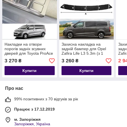
Накладки на отвори
Захисна накладка на
Захи
порогів задніх зсувних
задній бампер для Opel
задн
дверей для Toyota ProAce
Zafira Life L3 5.3m (з 1
Zafi
/ ProAce Verso 2016-2024 /
задніми дверима) 2019+
4.95
3 270
3 260
2 9
₴
₴
нерж.сталь/
двер
Купити
Купити
Про нас
99% позитивних з 70 відгуків за рік
Працює з 17.12.2019
м. Запоріжжя
Запоріжжя, Україна