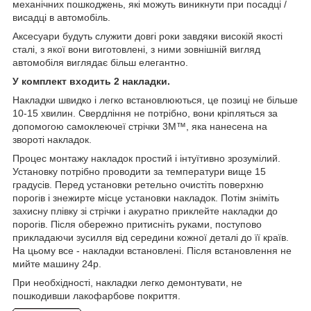
механічних пошкоджень, які можуть виникнути при посадці /
висадці в автомобіль.
Аксесуари будуть служити довгі роки завдяки високій якості
сталі, з якої вони виготовлені, з ними зовнішній вигляд
автомобіля виглядає більш елегантно.
У комплект входить 2 накладки.
Накладки швидко і легко встановлюються, це позиці не більше
10-15 хвилин. Свердління не потрібно, вони кріпляться за
допомогою самоклеючеї стрічки 3M™, яка нанесена на
звороті накладок.
Процес монтажу накладок простий і інтуїтивно зрозумілий.
Установку потрібно проводити за температури вище 15
градусів. Перед установки ретельно очистіть поверхню
порогів і знежирте місце установки накладок. Потім зніміть
захисну плівку зі стрічки і акуратно приклейте накладки до
порогів. Після обережно притисніть руками, поступово
прикладаючи зусилля від середини кожної деталі до її країв.
На цьому все - накладки встановлені. Після встановлення не
мийте машину 24р.
При необхідності, накладки легко демонтувати, не
пошкодивши лакофарбове покриття.