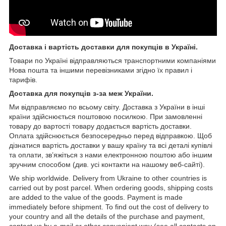
Доставка і вартість доставки для покупців в Україні.
Товари по Україні відправляються транспортними компаніями
Нова пошта та іншими перевізниками згідно їх правил і
тарифів.
Доставка для покупців з-за меж України.
Ми відправляємо по всьому світу. Доставка з України в інші
країни здійснюється поштовою посилкою. При замовленні
товару до вартості товару додається вартість доставки.
Оплата здійснюється безпосередньо перед відправкою. Щоб
дізнатися вартість доставки у вашу країну та всі деталі купівлі
та оплати, зв’яжіться з нами електронною поштою або іншим
зручним способом (див. усі контакти на нашому веб-сайті).
We ship worldwide. Delivery from Ukraine to other countries is
carried out by post parcel. When ordering goods, shipping costs
are added to the value of the goods. Payment is made
immediately before shipment. To find out the cost of delivery to
your country and all the details of the purchase and payment,
contact us by e-mail or other convenient way (see all contacts on