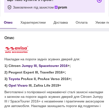
Замовлення під захистом
Опис
Характеристики
Доставка
Оплата
Умови п
Опис
Накладки на пороги задніх зсувних дверей для:
1) Citroen
Jumpy III, Spacetourer 2016
+;
2) Peugeot Expert III, Traveller 2016+;
3)
Toyota
ProAce II, ProAce Verso 2016+;
4)
Opel Vivaro
III, Zafira Life 2019+
Виготовлені з полірованої нержавіючої сталі захисні накладки
з загином на пороги задніх зсувних дверей для Citroen Jumpy
III / SpaceTourer 2016+ є незамінним і практичним аксесуаром
для автомобіля. Накладки захищають пороги від подряпин і