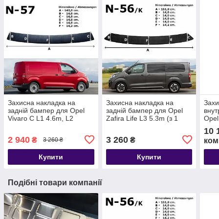
Захисна накладка на
Захисна накладка на
Захи
задній бампер для Opel
задній бампер для Opel
внут
Vivaro C L1 4.6m, L2
Zafira Life L3 5.3m (з 1
Opel
4.95m (з 2 задніми
задніми дверима) 2019+
2019
10 
дверима) 2019+
2 940
3 260
₴
₴
ком
3 260 ₴
Купити
Купити
Подібні товари компанії