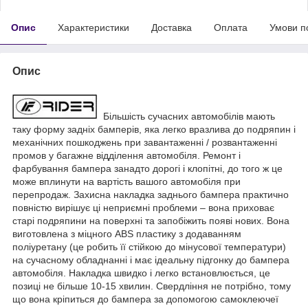
Опис
Характеристики
Доставка
Оплата
Умови п
Опис
Більшість сучасних автомобілів мають
таку форму задніх бамперів, яка легко вразлива до подряпин і
механічних пошкоджень при завантаженні / розвантаженні
промов у багажне відділення автомобіля. Ремонт і
фарбування бампера занадто дорогі і клопітні, до того ж це
може вплинути на вартість вашого автомобіля при
перепродаж. Захисна накладка заднього бампера практично
повністю вирішує ці неприємні проблеми – вона приховає
старі подряпини на поверхні та запобіжить появі нових. Вона
виготовлена з міцного ABS пластику з додаванням
поліуретану (це робить її стійкою до мінусової температури)
на сучасному обладнанні і має ідеальну підгонку до бампера
автомобіля. Накладка швидко і легко встановлюється, це
позиці не більше 10-15 хвилин. Свердління не потрібно, тому
що вона кріпиться до бампера за допомогою самоклеючеї