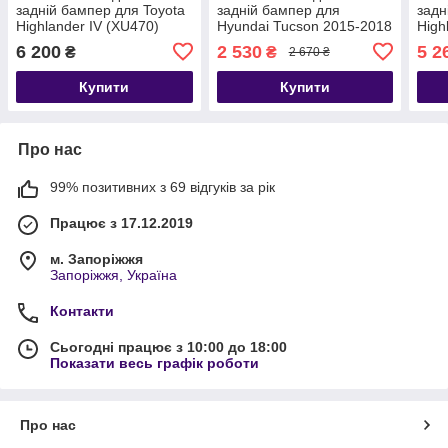
задній бампер для Toyota
задній бампер для
задн
Highlander IV (XU470)
Hyundai Tucson 2015-2018
High
2019+ /чорний матов.
2019
6 200
2 530
5 2
₴
₴
2 670 ₴
алюміній/
нерж
Купити
Купити
Про нас
99% позитивних з 69 відгуків за рік
Працює з 17.12.2019
м. Запоріжжя
Запоріжжя, Україна
Контакти
Сьогодні працює з 10:00 до 18:00
Показати весь графік роботи
Про нас