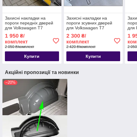
Захисні накладки на
Захисні накладки на
Захи
пороги передніх дверей
пороги зсувних дверей
поро
для Volkswagen T7
для Volkswagen T7
для 
Transporter, Caravelle
Transporter, Caravelle
Cus
1 950
2 300
1 9
₴/
₴/
2023+
2023+ (ліва+права)
комплект
комплект
ком
2 050 ₴/комплект
2 420 ₴/комплект
2 050
Купити
Купити
Акційні пропозиції та новинки
–20%