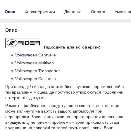
Опис
Характеристики
Доставка
Оплата
Умови п
Опис
Підходить для всіх версій:
Volkswagen
Caravelle
Volkswagen Multivan
Volkswagen Transporter
Volkswagen California
При посадці / висадці в автомобіль внутрішні пороги дверей є
тім вразливим місцем, де поступово утворюються подряпини і
потертості від взуття.
Ремонт і фарбування занадто дорогі і клопітні, до того ж це
може вплинути на вартість вашого автомобіля при
перепродаж. Захисні накладки на пороги практично повністю
вирішують ці неприємні проблеми – вони приховають старі
подряпини на поверхні та запобігнуть появі нових. Вони