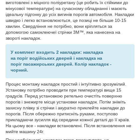
виготовлені з міцного поліуретану (це робить їх стійкими до
мінусової температури) на сучасному обладнанні і маєють
ідеальну підгонку до усіх вигинів порогів автомобіля. Накладки
швидко і легко встановлюються, це позиці не більше 10-15
хвилин. Свердління не потрібно, вони кріпляться за
допомогою самоклеючеї стрічки 3M™, яка нанесена на
звороті накладок.
У комплект входить 2 накладки: накладка
на поріг водійських дверей і накладка на
поріг пасажирських дверей. Колір накладок -
чорний.
Процес монтажу накладок простий і інтуїтивно зрозумілий.
Установку потрібно проводити при температурі вище 15
градусів. Перед установкою ретельно очистіть поверхню
порогів і знежирте місце установки накладок. Потім зніміть
захисну плівку зі стрічки і акуратно приклейте накладки до
порогів. Після обережно притисніть руками, поступово
прикладаючи зусилля від середини кожної деталі до її країв.
На цьому все - накладки встановлені. Після встановлення не
мийте машину 24г.
При необхідності, накладки легко демонтувати, не