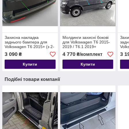
Захисна накладка
Молдинги захисні бокові
Захи
заднього бампера для
для Volkswagen T6 2015-
задн
Volkswagen T6 2015+ (з 2-
2019 / T6.1 2019+
Volk
ма задніми дверима)
(стандартна база)
2015
3 090
4 770
3 1
₴
₴/комплект
(пластик)
двер
Купити
Купити
Подібні товари компанії