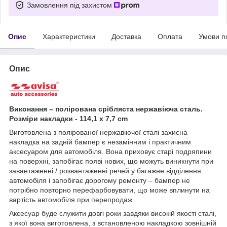
Замовлення під захистом
Опис
Характеристики
Доставка
Оплата
Умови п
Опис
Виконання – полірована срібляста нержавіюча сталь.
Розміри накладки - 114,1 x 7,7 cm
Виготовлена з полірованої нержавіючої сталі захисна
накладка на задній бампер є незамінним і практичним
аксесуаром для автомобіля. Вона приховує старі подряпини
на поверхні, запобігає появі нових, що можуть виникнути при
завантаженні / розвантаженні речей у багажне відділення
автомобіля і запобігає дорогому ремонту – бампер не
потрібно повторно перефарбовувати, що може вплинути на
вартість автомобіля при перепродаж.
Аксесуар буде служити довгі роки завдяки високій якості сталі,
з якої вона виготовлена, з встановленою накладкою зовнішній