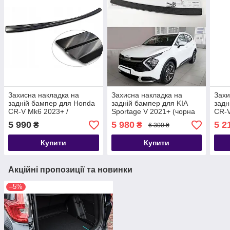
Захисна накладка на
Захисна накладка на
Захи
задній бампер для Honda
задній бампер для KIA
задн
CR-V Mk6 2023+ /
Sportage V 2021+ (чорна
CR-V
нерж.сталь/
матова)
2018
5 990
5 980
5 2
₴
₴
6 300 ₴
Купити
Купити
Акційні пропозиції та новинки
–5%