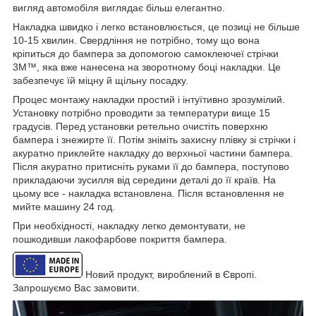
вигляд автомобіля виглядає більш елегантно.
Накладка швидко і легко встановлюється, це позиці не більше
10-15 хвилин. Свердління не потрібно, тому що вона
кріпиться до бампера за допомогою самоклеючеї стрічки
3M™, яка вже нанесена на зворотному боці накладки. Це
забезпечує їй міцну й щільну посадку.
Процес монтажу накладки простий і інтуїтивно зрозумілий.
Установку потрібно проводити за температури вище 15
градусів. Перед установки ретельно очистіть поверхню
бампера і знежирте її. Потім зніміть захисну плівку зі стрічки і
акуратно приклейте накладку до верхньої частини бампера.
Після акуратно притисніть руками її до бампера, поступово
прикладаючи зусилля від середини деталі до її країв. На
цьому все - накладка встановлена. Після встановлення не
мийте машину 24 год.
При необхідності, накладку легко демонтувати, не
пошкодивши лакофарбове покриття бампера.
Новий продукт, вироблений в Європі.
Запрошуємо Вас замовити.