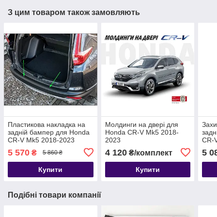
З цим товаром також замовляють
Пластикова накладка на
Молдинги на двері для
Захи
задній бампер для Honda
Honda CR-V Mk5 2018-
задн
CR-V Mk5 2018-2023
2023
CR-V
нерж
5 570
4 120
5 0
₴
₴/комплект
5 860 ₴
Купити
Купити
Подібні товари компанії