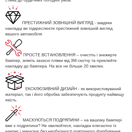
стійка до будь-яких погодніх умов.
ПРЕСТИЖНИЙ ЗОВНІШНІЙ ВИГЛЯД - завдяки
накладці ви підкреслюєте престижний зовнішній вигляд
вашого автомобіля
ПРОСТЕ ВСТАНОВЛЕННЯ – очистіть і знежирте
бампер, зніміть захисні плівки від 3М-скотчу та приклейте
накладку до бампера. На все не більше 20 хвилин.
ЕКСКЛЮЗИВНИЙ ДИЗАЙН - як використовуваний
матеріал, так і його обробка забезпечують продукту найвищу
якість.
МАСКУЮТЬСЯ ПОДРЯПИНИ – на вашому бампері
вже є подряпини? Не хвилюйтеся, накладка елегантно їх
накриє і замаскує без необхідності повторного фарбування.