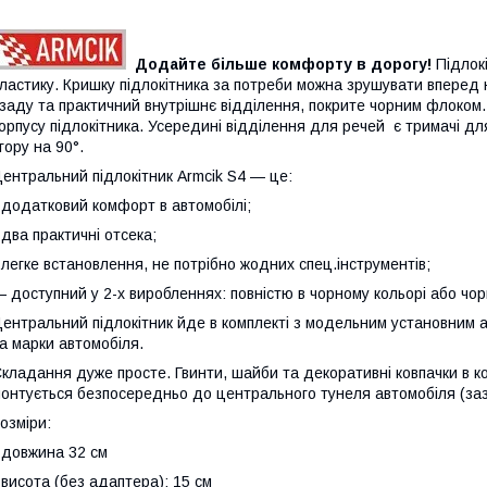
Додайте більше комфорту в дорогу!
Підлокі
ластику. Кришку підлокітника за потреби можна зрушувати вперед н
заду та практичний внутрішнє відділення, покрите чорним флоком.
орпусу підлокітника. Усередині відділення для речей є тримачі для
гору на 90°.
ентральний підлокітник Armcik S4 — це:
 додатковий комфорт в автомобілі;
 два практичні отсека;
 легке встановлення, не потрібно жодних спец.інструментів;
 доступний у 2-х виробленнях: повністю в чорному кольорі або чор
ентральний підлокітник йде в комплекті з модельним установним а
а марки автомобіля.
кладання дуже просте. Гвинти, шайби та декоративні ковпачки в к
онтується безпосередньо до центрального тунеля автомобіля (заз
озміри:
 довжина 32 см
 висота (без адаптера): 15 см