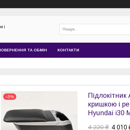
и і
ПОВЕРНЕННЯ ТА ОБМІН
КОНТАКТИ
Підлокітник 
–5%
кришкою і р
Hyundai i30 
4 010 
4 220 ₴