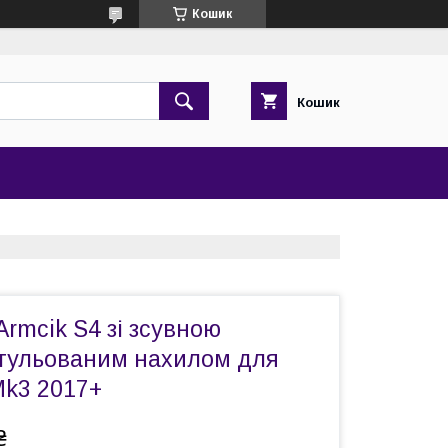
Кошик
Кошик
Armcik S4 зі зсувною
егульованим нахилом для
Mk3 2017+
₴