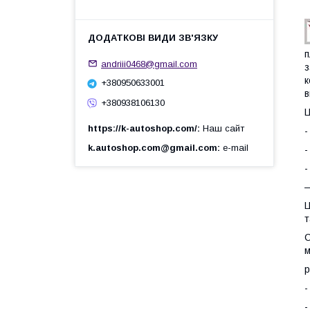
п
andriii0468@gmail.com
з
к
+380950633001
в
+380938106130
Ц
https://k-autoshop.com/
Наш сайт
-
k.autoshop.com@gmail.com
e-mail
-
-
—
Ц
т
С
м
р
-
-