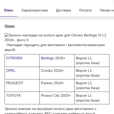
Опис
Характеристики
Доставка
Оплата
Умови п
Опис
Накладки підходять для вантажних і вантажопасажирських
версій:
CITROEN
Berlingo
2018+
Версія L1
(коротка база)
OPEL
Combo 2018+
Версія L1
(коротка база)
PEUGEOT
Partner 2018+
Версія L1
(коротка база)
TOYOTA
Proace City 2020+
Версія L1
(коротка база)
Захисні ковпаки на внутрішні колісні арки виготовлені з
ударостійкого пластику АБС-пластику найвищої якості