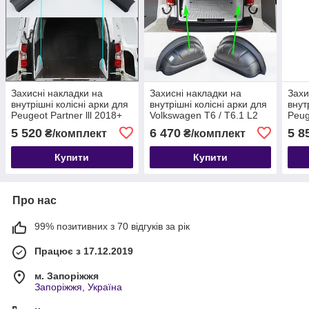
Захисні накладки на
Захисні накладки на
Захи
внутрішні колісні арки для
внутрішні колісні арки для
внут
Peugeot Partner lll 2018+
Volkswagen T6 / T6.1 L2
Peug
L1 (Фінляндія)
(Long) 2003-2024 /
L2 (
5 520
6 470
5 8
₴/комплект
₴/комплект
Фінляндія/
Купити
Купити
Про нас
99% позитивних з 70 відгуків за рік
Працює з 17.12.2019
м. Запоріжжя
Запоріжжя, Україна