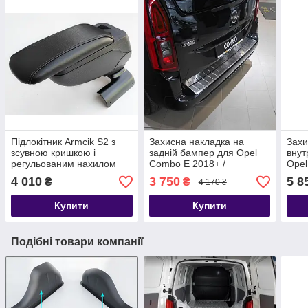
Підлокітник Armcik S2 з
Захисна накладка на
Захи
зсувною кришкою і
задній бампер для Opel
внут
регульованим нахилом
Combo E 2018+ /
Opel
для Opel Combo E / Life
нерж.сталь/
2018
4 010
3 750
5 8
₴
₴
4 170 ₴
2018+
Купити
Купити
Подібні товари компанії