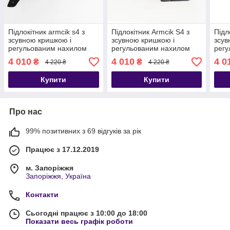
Підлокітник armcik s4 з
Підлокітник Armcik S4 з
Підл
зсувною кришкою і
зсувною кришкою і
зсув
регульованим нахилом
регульованим нахилом
регу
для Seat Leon ІІІ 2012-
для Seat Ibiza IV 2008-
для 
4 010
4 010
4 0
₴
₴
4 220 ₴
4 220 ₴
2020
2017
21 2
Купити
Купити
Про нас
99% позитивних з 69 відгуків за рік
Працює з 17.12.2019
м. Запоріжжя
Запоріжжя, Україна
Контакти
Сьогодні працює з 10:00 до 18:00
Показати весь графік роботи