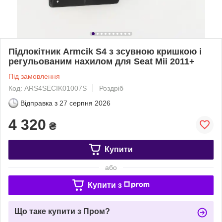
Підлокітник Armcik S4 з зсувною кришкою і
регульованим нахилом для Seat Mii 2011+
Під замовлення
Код: ARS4SECIK01007S
Роздріб
Відправка з
27 серпня 2026
4 320
₴
Купити
або
Купити з
Що таке купити з Пром?