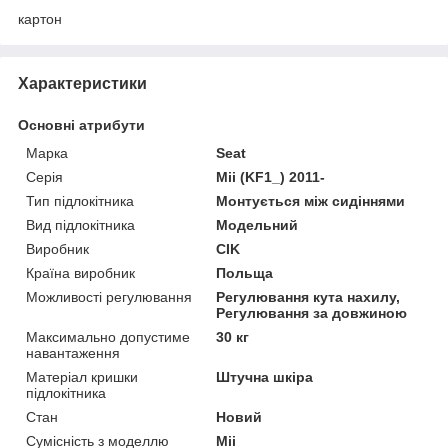
картон
Характеристики
Основні атрибути
Марка
Seat
Серія
Mii (KF1_) 2011-
Тип підлокітника
Монтується між сидіннями
Вид підлокітника
Модельний
Виробник
CIK
Країна виробник
Польща
Можливості регулювання
Регулювання кута нахилу,
Регулювання за довжиною
Максимально допустиме
30 кг
навантаження
Матеріал кришки
Штучна шкіра
підлокітника
Стан
Новий
Сумісність з моделлю
Mii