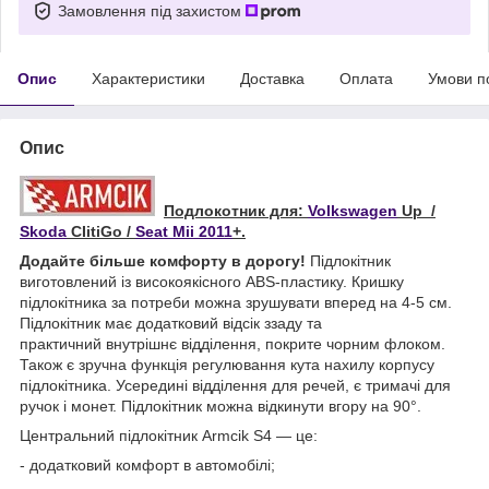
Замовлення під захистом
Опис
Характеристики
Доставка
Оплата
Умови п
Опис
Подлокотник для:
Volkswagen
Up /
Skoda
CIitiGo /
Seat Mii 2011
+.
Додайте більше комфорту в дорогу!
Підлокітник
виготовлений із високоякісного ABS-пластику. Кришку
підлокітника за потреби можна зрушувати вперед на 4-5 см.
Підлокітник має додатковий відсік ззаду та
практичний внутрішнє відділення, покрите чорним флоком.
Також є зручна функція регулювання кута нахилу корпусу
підлокітника. Усередині відділення для речей, є тримачі для
ручок і монет. Підлокітник можна відкинути вгору на 90°.
Центральний підлокітник Armcik S4 — це:
- додатковий комфорт в автомобілі;