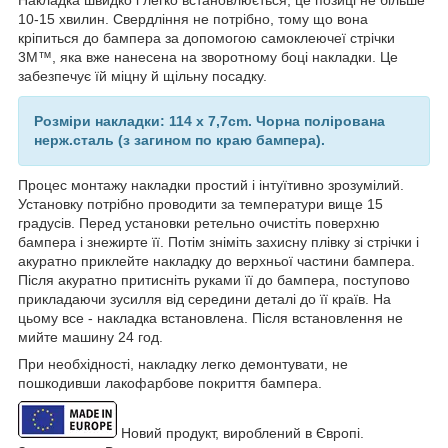
10-15 хвилин. Свердління не потрібно, тому що вона
кріпиться до бампера за допомогою самоклеючеї стрічки
3M™, яка вже нанесена на зворотному боці накладки. Це
забезпечує їй міцну й щільну посадку.
Розміри накладки:
114 x 7,7cm. Чорна полірована
нерж.сталь (з загином по краю бампера).
Процес монтажу накладки простий і інтуїтивно зрозумілий.
Установку потрібно проводити за температури вище 15
градусів. Перед установки ретельно очистіть поверхню
бампера і знежирте її. Потім зніміть захисну плівку зі стрічки і
акуратно приклейте накладку до верхньої частини бампера.
Після акуратно притисніть руками її до бампера, поступово
прикладаючи зусилля від середини деталі до її країв. На
цьому все - накладка встановлена. Після встановлення не
мийте машину 24 год.
При необхідності, накладку легко демонтувати, не
пошкодивши лакофарбове покриття бампера.
Новий продукт, вироблений в Європі.