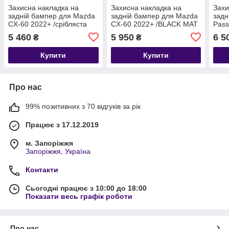
Захисна накладка на
Захисна накладка на
Захи
задній бампер для Mazda
задній бампер для Mazda
задн
CX-60 2022+ /срібляста
CX-60 2022+ /BLACK MAT
Pass
нерж.сталь/
нерж.сталь/
хром
5 460
5 950
6 5
₴
₴
Купити
Купити
Про нас
99% позитивних з 70 відгуків за рік
Працює з 17.12.2019
м. Запоріжжя
Запоріжжя, Україна
Контакти
Сьогодні працює з 10:00 до 18:00
Показати весь графік роботи
Про нас