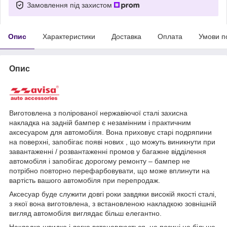
Замовлення під захистом
Опис
Характеристики
Доставка
Оплата
Умови п
Опис
Виготовлена з полірованої нержавіючої сталі захисна
накладка на задній бампер є незамінним і практичним
аксесуаром для автомобіля. Вона приховує старі подряпини
на поверхні, запобігає появі нових , що можуть виникнути при
завантаженні / розвантаженні промов у багажне відділення
автомобіля і запобігає дорогому ремонту – бампер не
потрібно повторно перефарбовувати, що може вплинути на
вартість вашого автомобіля при перепродаж.
Аксесуар буде служити довгі роки завдяки високій якості сталі,
з якої вона виготовлена, з встановленою накладкою зовнішній
вигляд автомобіля виглядає більш елегантно.
Накладка швидко і легко встановлюється, це позиці не більше