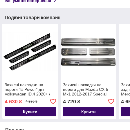
Всі умови повернення
Подібні товари компанії
Захисні накладки на
Захисні накладки на
Захи
пороги "E-Power" для
пороги для Mazda CX-5
задн
Volkswagen ID.4 2020+ /
Mk1 2012-2017 Special
Merc
чорн.нерж.сталь/
Edition (нерж.сталь)
Coup
4 630
4 720
4 6
₴
₴
4 880 ₴
нерж
Купити
Купити
Про нас