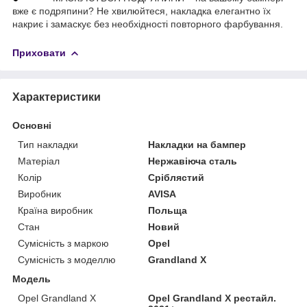
вже є подряпини? Не хвилюйтеся, накладка елегантно їх
накриє і замаскує без необхідності повторного фарбування.
Приховати
Характеристики
Основні
Тип накладки
Накладки на бампер
Матеріал
Нержавіюча сталь
Колір
Сріблястий
Виробник
AVISA
Країна виробник
Польща
Стан
Новий
Сумісність з маркою
Opel
Сумісність з моделлю
Grandland X
Модель
Opel Grandland X
Opel Grandland X рестайл.