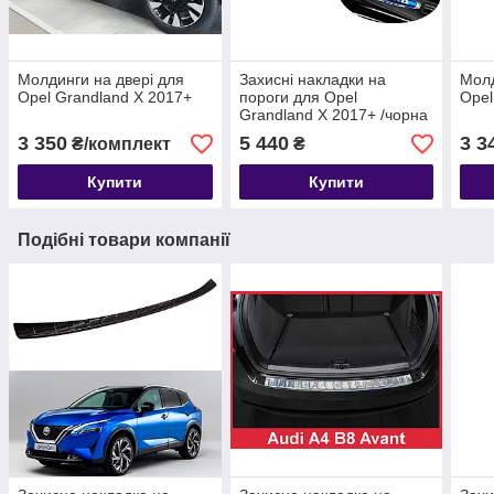
Молдинги на двері для
Захисні накладки на
Молд
Opel Grandland X 2017+
пороги для Opel
Opel
Grandland X 2017+ /чорна
нерж.сталь/
3 350
5 440
3 3
₴/комплект
₴
Купити
Купити
Подібні товари компанії