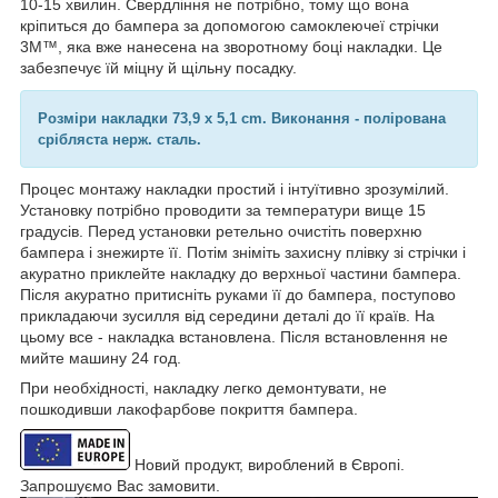
10-15 хвилин. Свердління не потрібно, тому що вона
кріпиться до бампера за допомогою самоклеючеї стрічки
3M™, яка вже нанесена на зворотному боці накладки. Це
забезпечує їй міцну й щільну посадку.
Розміри накладки
73,9 x 5,1 cm.
Виконання - полірована
срібляста нерж. сталь.
Процес монтажу накладки простий і інтуїтивно зрозумілий.
Установку потрібно проводити за температури вище 15
градусів. Перед установки ретельно очистіть поверхню
бампера і знежирте її. Потім зніміть захисну плівку зі стрічки і
акуратно приклейте накладку до верхньої частини бампера.
Після акуратно притисніть руками її до бампера, поступово
прикладаючи зусилля від середини деталі до її країв. На
цьому все - накладка встановлена. Після встановлення не
мийте машину 24 год.
При необхідності, накладку легко демонтувати, не
пошкодивши лакофарбове покриття бампера.
Новий продукт, вироблений в Європі.
Запрошуємо Вас замовити.