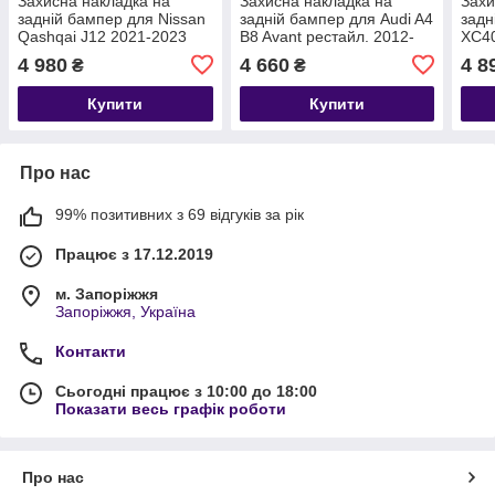
Захисна накладка на
Захисна накладка на
Захи
задній бампер для Nissan
задній бампер для Audi A4
задн
Qashqai J12 2021-2023
B8 Avant рестайл. 2012-
XC40
до-рестайлінг /
2015 (срібляста
4 980
4 660
4 8
₴
₴
чорн.нерж.сталь/
нерж.сталь)
Купити
Купити
Про нас
99% позитивних з 69 відгуків за рік
Працює з 17.12.2019
м. Запоріжжя
Запоріжжя, Україна
Контакти
Сьогодні працює з 10:00 до 18:00
Показати весь графік роботи
Про нас