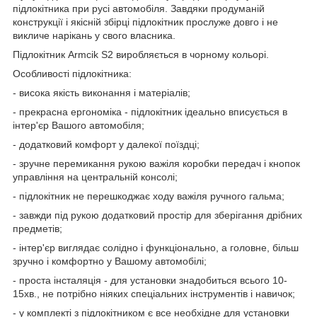
підлокітника при русі автомобіля. Завдяки продуманій
конструкції і якісній збірці підлокітник прослуже довго і не
викличе нарікань у свого власника.
Підлокітник Armcik S2 виробляється в чорному кольорі.
Особливості підлокітника:
- висока якість виконання і матеріалів;
- прекрасна ергономіка - підлокітник ідеально вписується в
інтер'єр Вашого автомобіля;
- додатковий комфорт у далекої поїздці;
- зручне перемикання рукою важіля коробки передач і кнопок
управління на центральній консолі;
- підлокітник не перешкоджає ходу важіля ручного гальма;
- завжди під рукою додатковий простір для зберігання дрібних
предметів;
- інтер'єр виглядає солідно і функціонально, а головне, більш
зручно і комфортно у Вашому автомобілі;
- проста інсталяція - для установки знадобиться всього 10-
15хв., не потрібно ніяких спеціальних інструментів і навичок;
- у комплекті з підлокітником є все необхідне для установки