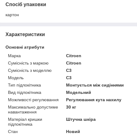
Спосіб упаковки
картон
Характеристики
Основні атрибути
Марка
Citroen
Сумісність з маркою
Citroen
Сумісність з моделлю
C3
Модель
C3
Тип підлокітника
Монтується між сидіннями
Вид підлокітника
Модельний
Можливості регулювання
Регулювання кута нахилу
Максимально допустиме
30 кг
навантаження
Матеріал кришки
Штучна шкіра
підлокітника
Стан
Новий