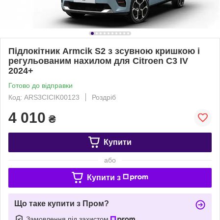
Підлокітник Armcik S2 з зсувною кришкою і
регульованим нахилом для Citroen C3 IV
2024+
Готово до відправки
Код: ARS3CICIK00123
Роздріб
4 010
₴
Купити
або
Купити з
Що таке купити з Пром?
Замовлення під захистом