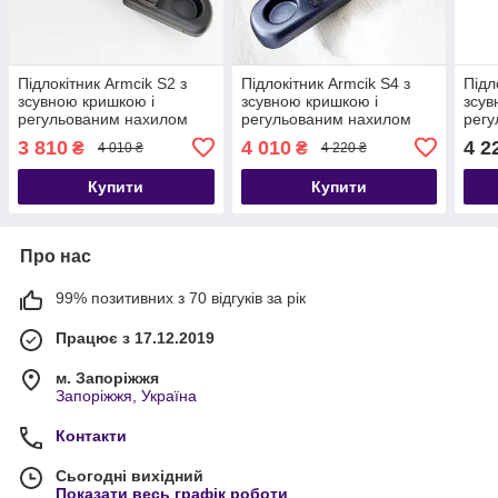
Підлокітник Armcik S2 з
Підлокітник Armcik S4 з
Підл
зсувною кришкою і
зсувною кришкою і
зсув
регульованим нахилом
регульованим нахилом
регу
для Citroen C3 III 2016-
для Citroen C3 III 2016-
для 
3 810
4 010
4 2
₴
₴
4 010 ₴
4 220 ₴
2024
2024
2009
Купити
Купити
Про нас
99% позитивних з 70 відгуків за рік
Працює з 17.12.2019
м. Запоріжжя
Запоріжжя, Україна
Контакти
Сьогодні вихідний
Показати весь графік роботи