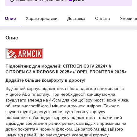
Опис
Характеристики
Доставка
Оплата
Умови п
Опис
Підлокітник для моделей: CITROEN C3 IV 2024> //
CITROEN C3 AIRCROSS II 2025> // OPEL FRONTERA 2025>
Додайте більше комфорту в дорогу!
Відкидний корпус підлокітника і його адаптер виготовлені з
міцного ABS пластику. При необхідності кришку можна
зрушувати вперед на 4-5см для кращої зручності, вона м'яка,
обшита зносостійкого і міцною штучною шкірою. Також є
зручна функція регулювання кута нахилу корпусу
підлокітника. Усередині корпусу підлокітника - практичний
відсік для зберігання різних речей, сам відсік з приємним на
дотик покриттям чорним флоком. Це запобігає від зайвого
шуму від речей, що знаходяться усередині корпусу